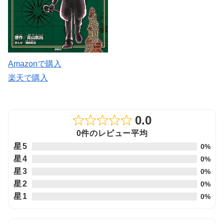
Amazonで購入
楽天で購入
0.0
Rated
0件のレビュー平均
0.0
星5
0%
out
星4
0%
of
星3
0%
5
星2
0%
星1
0%