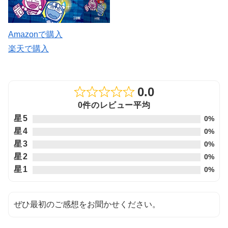
Amazonで購入
楽天で購入
0.0
Rated
0件のレビュー平均
0.0
星5
0%
out
星4
0%
of
星3
0%
5
星2
0%
星1
0%
ぜひ最初のご感想をお聞かせください。