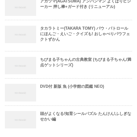
アガツマ(AGATSUMA) アンパンマン よくばりビジ
ーカー 押し棒+ガード付き (リニューアル)
タカラトミー(TAKARA TOMY) パウ・パトロール
にほんご・えいご・クイズも! おしゃべりパウフェ
クトずかん
ちびまる子ちゃんの古典教室 (ちびまる子ちゃん/満
点ゲットシリーズ)
DVD付 新版 魚 (小学館の図鑑 NEO)
頭がよくなる!知育シールパズル たんけん!ふしぎな
せかい編