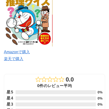
Amazonで購入
楽天で購入
0.0
Rated
0件のレビュー平均
0.0
星5
0%
out
星4
0%
of
星3
0%