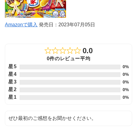
Amazonで購入
発売日：2023年07月05日
0.0
Rated
0件のレビュー平均
0.0
星5
0%
out
星4
0%
of
星3
0%
5
星2
0%
星1
0%
ぜひ最初のご感想をお聞かせください。