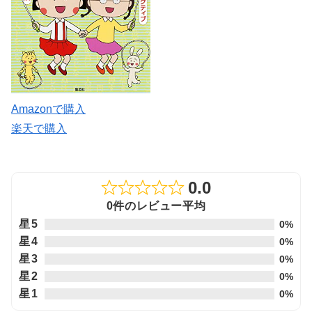
Amazonで購入
楽天で購入
0.0
Rated
0件のレビュー平均
0.0
星5
0%
out
星4
0%
of
星3
0%
5
星2
0%
星1
0%