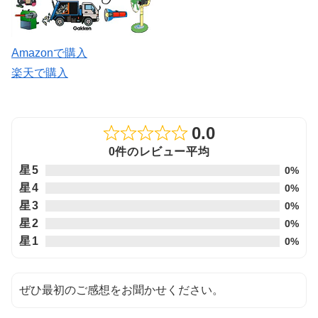
Amazonで購入
楽天で購入
0.0
Rated
0件のレビュー平均
0.0
星5
0%
out
星4
0%
of
星3
0%
5
星2
0%
星1
0%
ぜひ最初のご感想をお聞かせください。