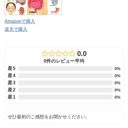
Amazonで購入
楽天で購入
0.0
Rated
0件のレビュー平均
0.0
星5
0%
out
星4
0%
of
星3
0%
5
星2
0%
星1
0%
ぜひ最初のご感想をお聞かせください。